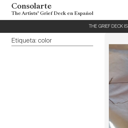
Consolarte
The Artists’ Grief Deck en Español
THE GRIEF DECK IS 
Etiqueta:
color
A veces s
camino d
el sufrim
una sola
reparar o