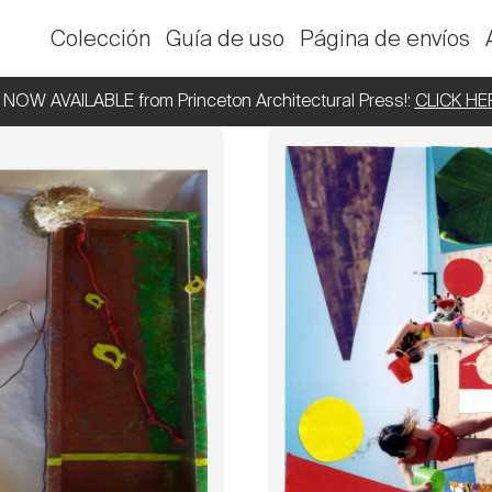
Colección
Guía de uso
Página de envíos
NOW AVAILABLE from Princeton Architectural Press!:
CLICK HE
Camino de dos
Colores 
vías
inf
Deja su huella en el pasad
entimos que nuestra vida es un
perdido a mi padre a los 5 año
e un solo sentido. Inmersos en
personas cercanas a mí
iento y el amor creemos que hay
infancia, la gente espera que 
 construcción. Quizás podamos
haya sido triste u oscu
 reconstruir parte del camino y...