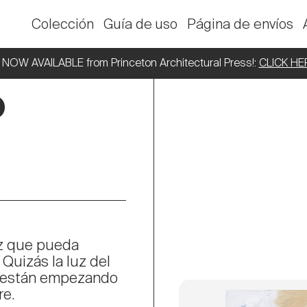
Colección
Guía de uso
Página de envíos
NOW AVAILABLE from Princeton Architectural Press!:
CLICK HE
o
uz que pueda
Quizás la luz del
as están empezando
re.