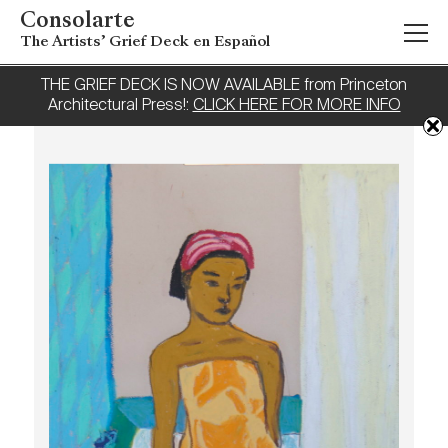
Consolarte
The Artists’ Grief Deck en Español
THE GRIEF DECK IS NOW AVAILABLE from Princeton
Architectural Press!:
CLICK HERE FOR MORE INFO