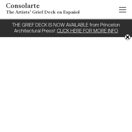
Consolarte
The Artists’ Grief Deck en Español
THE GRIEF DECK IS NOW AVAILABLE from Princeton
Architectural Press!:
CLICK HERE FOR MORE INFO